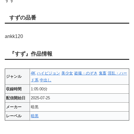
すず
すずの品番
ankk120
『すず』作品情報
4K
ハイビジョン
美少女
盗撮・のぞき
鬼畜
淫乱・ハー
ジャンル
ド系
中出し
収録時間
1:05:00分
配信開始日
2025-07-25
メーカー
暗黒
レーベル
暗黒