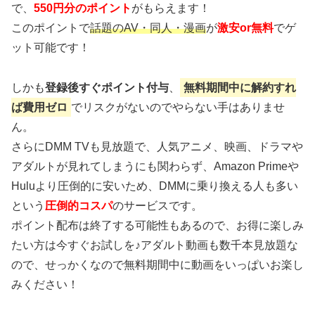
で、
550円分のポイント
がもらえます！
このポイントで
話題のAV・同人・漫画
が
激安or無料
でゲ
ット可能です！
しかも
登録後すぐポイント付与
、
無料期間中に解約すれ
ば費用ゼロ
でリスクがないのでやらない手はありませ
ん。
さらにDMM TVも見放題で、人気アニメ、映画、ドラマや
アダルトが見れてしまうにも関わらず、Amazon Primeや
Huluより圧倒的に安いため、DMMに乗り換える人も多い
という
圧倒的コスパ
のサービスです。
ポイント配布は終了する可能性もあるので、お得に楽しみ
たい方は今すぐお試しを♪アダルト動画も数千本見放題な
ので、せっかくなので無料期間中に動画をいっぱいお楽し
みください！