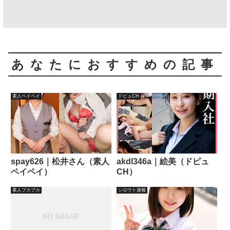
あなたにおすすめの記事
素人ペイペイ
ドピュCH
spay626｜松井さん（素人
akdl346a｜絵美（ドピュ
ペイペイ）
CH）
素人プカプカ
シロウト速報