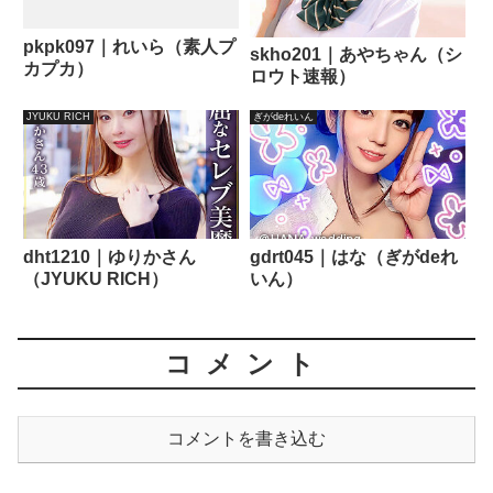
pkpk097｜れいら（素人プ
skho201｜あやちゃん（シ
カプカ）
ロウト速報）
JYUKU RICH
ぎがdeれいん
dht1210｜ゆりかさん
gdrt045｜はな（ぎがdeれ
（JYUKU RICH）
いん）
コメント
コメントを書き込む