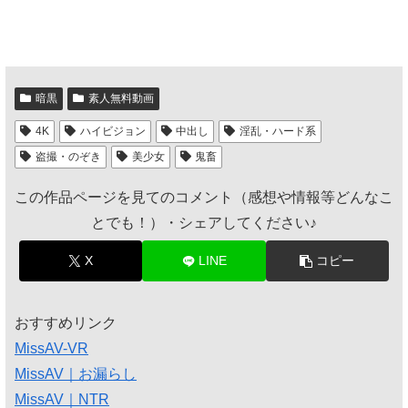
暗黒
素人無料動画
4K
ハイビジョン
中出し
淫乱・ハード系
盗撮・のぞき
美少女
鬼畜
この作品ページを見てのコメント（感想や情報等どんなこ
とでも！）・シェアしてください♪
X
LINE
コピー
おすすめリンク
MissAV-VR
MissAV｜お漏らし
MissAV｜NTR