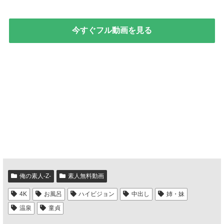
今すぐフル動画を見る
俺の素人-Z-
素人無料動画
4K
お風呂
ハイビジョン
中出し
姉・妹
温泉
童貞