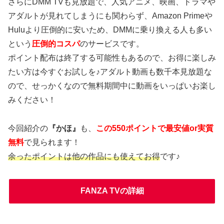
さらにDMM TVも見放題で、人気アニメ、映画、ドラマや
アダルトが見れてしまうにも関わらず、Amazon Primeや
Huluより圧倒的に安いため、DMMに乗り換える人も多い
という
圧倒的コスパ
のサービスです。
ポイント配布は終了する可能性もあるので、お得に楽しみ
たい方は今すぐお試しを♪アダルト動画も数千本見放題な
ので、せっかくなので無料期間中に動画をいっぱいお楽し
みください！
今回紹介の
『かほ』
も、
この550ポイントで最安値or実質
無料
で見られます！
余ったポイントは他の作品にも使えてお得
です♪
FANZA TVの詳細