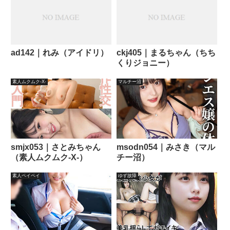
ad142｜れみ（アイドリ）
ckj405｜まるちゃん（ちち
くりジョニー）
素人ムクムク-X-
マルチー沼
smjx053｜さとみちゃん
msodn054｜みさき（マル
（素人ムクムク-X-）
チー沼）
素人ペイペイ
ゆず故障