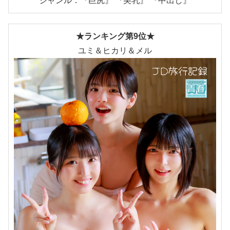
ジャンル：『巨尻』 『美乳』 『中出し』
★ランキング第9位★
ユミ＆ヒカリ＆メル