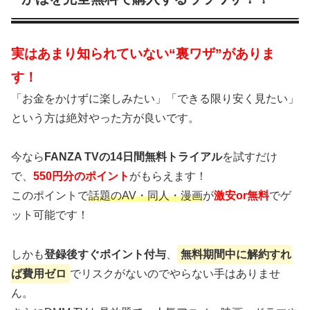
実はあまり知られていない“裏ワザ”がありま
す！
「お金をかけずに楽しみたい」「できる限り安く見たい」
という方は絶対やった方が良いです。
今なら
FANZA TVの14日間無料トライアル
を試すだけ
で、
550円分のポイント
がもらえます！
このポイントで
話題のAV・同人・漫画
が
激安or無料
でゲ
ット可能です！
しかも
登録後すぐポイント付与
、
無料期間中に解約すれ
ば費用ゼロ
でリスクがないのでやらない手はありませ
ん。