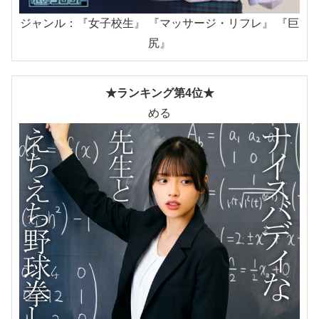
ジャンル：『女子校生』 『マッサージ・リフレ』 『巨
尻』
★ランキング第4位★
める