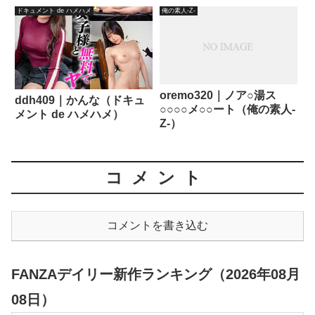
ドキュメント de ハメハメ
俺の素人-Z-
oremo320｜ノア○湯ス
ddh409｜かんな（ドキュ
○○○○メ○○ート（俺の素人-
メント de ハメハメ）
Z-）
コメント
コメントを書き込む
FANZAデイリー新作ランキング（2026年08月
08日）