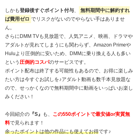
しかも
登録後すぐポイント付与
、
無料期間中に解約すれ
ば費用ゼロ
でリスクがないのでやらない手はありませ
ん。
さらにDMM TVも見放題で、人気アニメ、映画、ドラマや
アダルトが見れてしまうにも関わらず、Amazon Primeや
Huluより圧倒的に安いため、DMMに乗り換える人も多い
という
圧倒的コスパ
のサービスです。
ポイント配布は終了する可能性もあるので、お得に楽しみ
たい方は今すぐお試しを♪アダルト動画も数千本見放題な
ので、せっかくなので無料期間中に動画をいっぱいお楽し
みください！
今回紹介の
『S』
も、
この550ポイントで最安値or実質無
料
で見られます！
余ったポイントは他の作品にも使えてお得
です♪