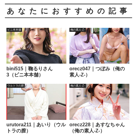
あなたにおすすめの記事
ビニ本本舗
俺の素人-Z-
bini515｜鞠るりさん
orecz047｜つぼみ（俺の
3（ビニ本本舗）
素人-Z-）
ウルトラの膣
俺の素人-Z-
urutora211｜あいり（ウル
orecz228｜あすなちゃん
トラの膣）
（俺の素人-Z-）