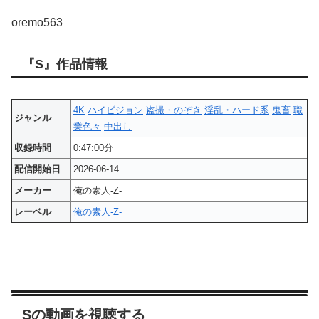
oremo563
『S』作品情報
4K
ハイビジョン
盗撮・のぞき
淫乱・ハード系
鬼畜
職
ジャンル
業色々
中出し
収録時間
0:47:00分
配信開始日
2026-06-14
メーカー
俺の素人-Z-
レーベル
俺の素人-Z-
Sの動画を視聴する