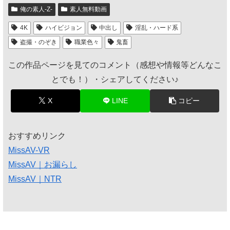
俺の素人-Z-
素人無料動画
4K
ハイビジョン
中出し
淫乱・ハード系
盗撮・のぞき
職業色々
鬼畜
この作品ページを見てのコメント（感想や情報等どんなこ
とでも！）・シェアしてください♪
X
LINE
コピー
おすすめリンク
MissAV-VR
MissAV｜お漏らし
MissAV｜NTR