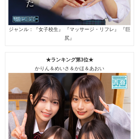
ジャンル：『女子校生』 『マッサージ・リフレ』 『巨
尻』
★ランキング第3位★
かりん＆めいさ＆かほ＆あおい