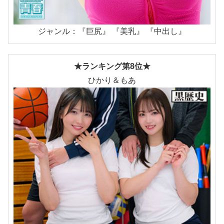
ジャンル：『巨尻』 『美乳』 『中出し』
★ランキング第8位★
ひかり＆もあ