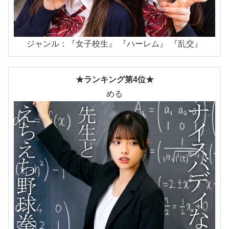
ジャンル：『女子校生』 『ハーレム』 『乱交』
★ランキング第4位★
める