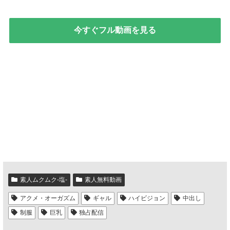
今すぐフル動画を見る
素人ムクムク-塩-
素人無料動画
アクメ・オーガズム
ギャル
ハイビジョン
中出し
制服
巨乳
独占配信