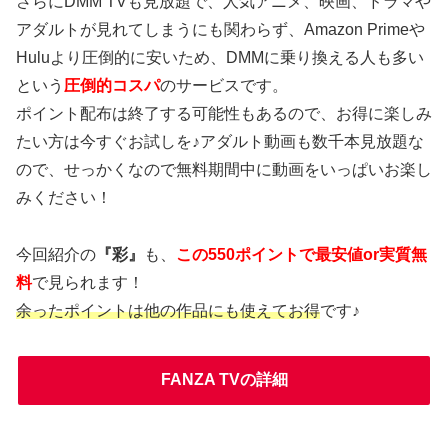
さらにDMM TVも見放題で、人気アニメ、映画、ドラマや
アダルトが見れてしまうにも関わらず、Amazon Primeや
Huluより圧倒的に安いため、DMMに乗り換える人も多い
という
圧倒的コスパ
のサービスです。
ポイント配布は終了する可能性もあるので、お得に楽しみ
たい方は今すぐお試しを♪アダルト動画も数千本見放題な
ので、せっかくなので無料期間中に動画をいっぱいお楽し
みください！
今回紹介の
『彩』
も、
この550ポイントで最安値or実質無
料
で見られます！
余ったポイントは他の作品にも使えてお得
です♪
FANZA TVの詳細