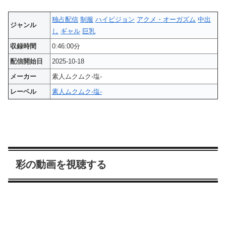
独占配信
制服
ハイビジョン
アクメ・オーガズム
中出
ジャンル
し
ギャル
巨乳
収録時間
0:46:00分
配信開始日
2025-10-18
メーカー
素人ムクムク-塩-
レーベル
素人ムクムク-塩-
彩の動画を視聴する