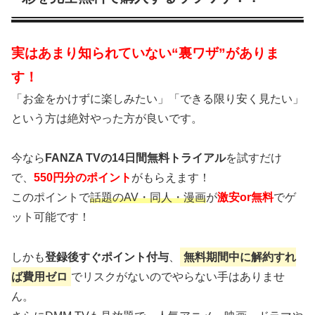
実はあまり知られていない“裏ワザ”がありま
す！
「お金をかけずに楽しみたい」「できる限り安く見たい」
という方は絶対やった方が良いです。
今なら
FANZA TVの14日間無料トライアル
を試すだけ
で、
550円分のポイント
がもらえます！
このポイントで
話題のAV・同人・漫画
が
激安or無料
でゲ
ット可能です！
しかも
登録後すぐポイント付与
、
無料期間中に解約すれ
ば費用ゼロ
でリスクがないのでやらない手はありませ
ん。