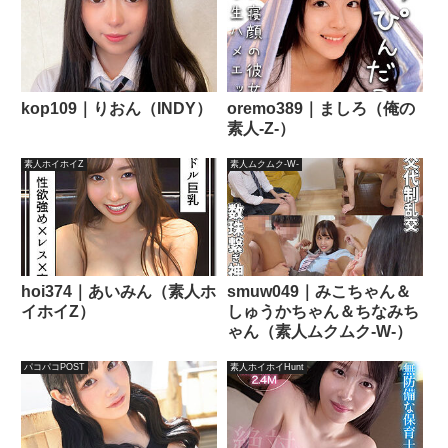
kop109｜りおん（INDY）
oremo389｜ましろ（俺の
素人-Z-）
素人ホイホイZ
素人ムクムク-W-
hoi374｜あいみん（素人ホ
smuw049｜みこちゃん＆
イホイZ）
しゅうかちゃん＆ちなみち
ゃん（素人ムクムク-W-）
パコパコPOST
素人ホイホイHunt