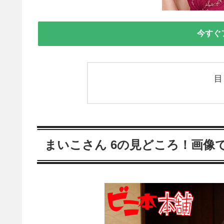
今すぐ
まいこさん 6の見どころ！画像