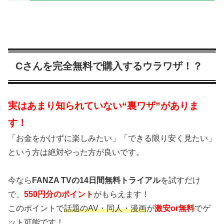
Cさんを完全無料で購入するウラワザ！？
実はあまり知られていない“裏ワザ”がありま
す！
「お金をかけずに楽しみたい」「できる限り安く見たい」
という方は絶対やった方が良いです。
今なら
FANZA TVの14日間無料トライアル
を試すだけ
で、
550円分のポイント
がもらえます！
このポイントで
話題のAV・同人・漫画
が
激安or無料
でゲ
ット可能です！