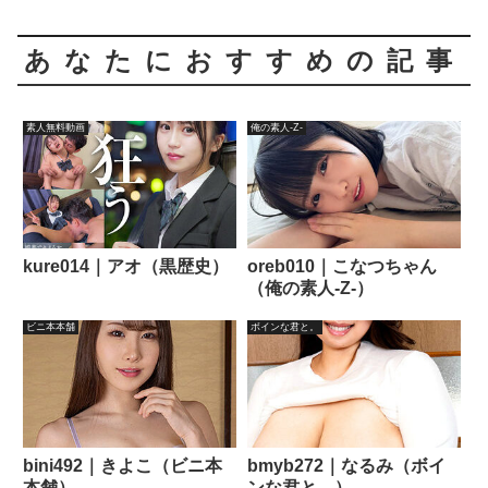
あなたにおすすめの記事
素人無料動画
俺の素人-Z-
kure014｜アオ（黒歴史）
oreb010｜こなつちゃん
（俺の素人-Z-）
ビニ本本舗
ボインな君と。
bini492｜きよこ（ビニ本
bmyb272｜なるみ（ボイ
本舗）
ンな君と。）