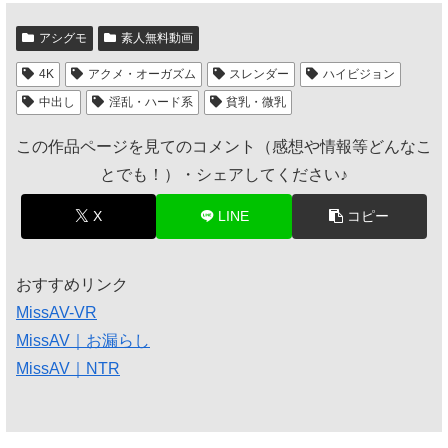
アシグモ
素人無料動画
4K
アクメ・オーガズム
スレンダー
ハイビジョン
中出し
淫乱・ハード系
貧乳・微乳
この作品ページを見てのコメント（感想や情報等どんなこ
とでも！）・シェアしてください♪
X
LINE
コピー
おすすめリンク
MissAV-VR
MissAV｜お漏らし
MissAV｜NTR