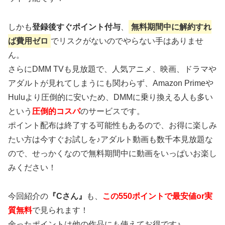
しかも
登録後すぐポイント付与
、
無料期間中に解約すれ
ば費用ゼロ
でリスクがないのでやらない手はありませ
ん。
さらにDMM TVも見放題で、人気アニメ、映画、ドラマや
アダルトが見れてしまうにも関わらず、Amazon Primeや
Huluより圧倒的に安いため、DMMに乗り換える人も多い
という
圧倒的コスパ
のサービスです。
ポイント配布は終了する可能性もあるので、お得に楽しみ
たい方は今すぐお試しを♪アダルト動画も数千本見放題な
ので、せっかくなので無料期間中に動画をいっぱいお楽し
みください！
今回紹介の
『Cさん』
も、
この550ポイントで最安値or実
質無料
で見られます！
余ったポイントは他の作品にも使えてお得
です♪