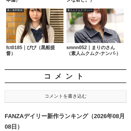
素人無料動画
素人ムクムク-ナンパ-
fct0185｜びび（黒船提
smnn052｜まりのさん
督）
（素人ムクムク-ナンパ-）
コメント
コメントを書き込む
FANZAデイリー新作ランキング（2026年08月
08日）