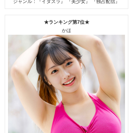
ジャンル：『イタズラ』 『美少女』 『独占配信』
★ランキング第7位★
かほ