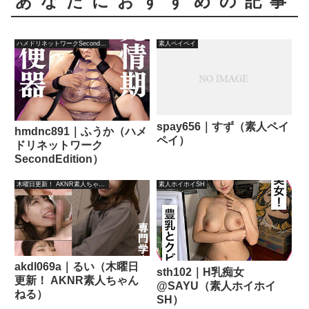
あなたにおすすめの記事
ハメドリネットワークSecondEdition
素人ペイペイ
spay656｜すず（素人ペイ
hmdnc891｜ふうか（ハメ
ペイ）
ドリネットワーク
SecondEdition）
木曜日更新！ AKNR素人ちゃんねる
素人ホイホイSH
akdl069a｜るい（木曜日
sth102｜H乳痴女
更新！ AKNR素人ちゃん
@SAYU（素人ホイホイ
ねる）
SH）