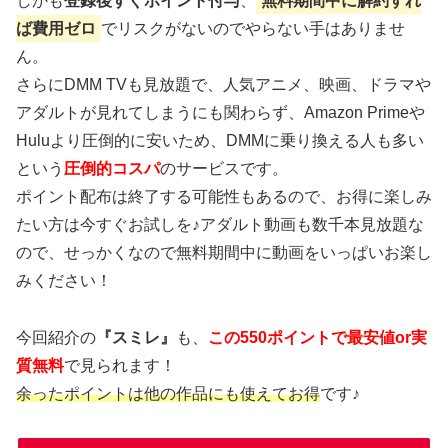
しかも
登録後すぐポイント付与
、
無料期間中に解約すれ
ば費用ゼロ
でリスクがないのでやらない手はありませ
ん。
さらにDMM TVも見放題で、人気アニメ、映画、ドラマや
アダルトが見れてしまうにも関わらず、Amazon Primeや
Huluより圧倒的に安いため、DMMに乗り換える人も多い
という
圧倒的コスパ
のサービスです。
ポイント配布は終了する可能性もあるので、お得に楽しみ
たい方は今すぐお試しを♪アダルト動画も数千本見放題な
ので、せっかくなので無料期間中に動画をいっぱいお楽し
みください！
今回紹介の
『スミレ』
も、
この550ポイントで最安値or実
質無料
で見られます！
余ったポイントは他の作品にも使えてお得
です♪