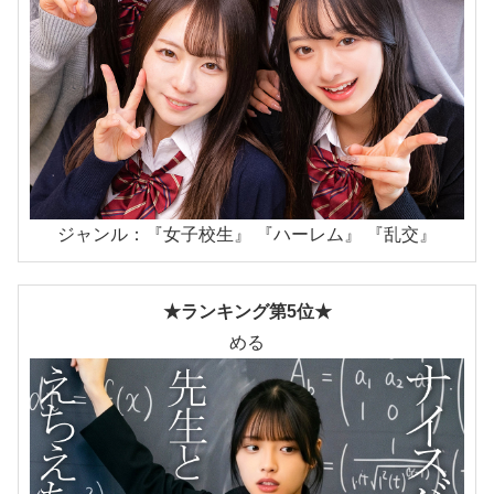
ジャンル：『女子校生』 『ハーレム』 『乱交』
★ランキング第5位★
める