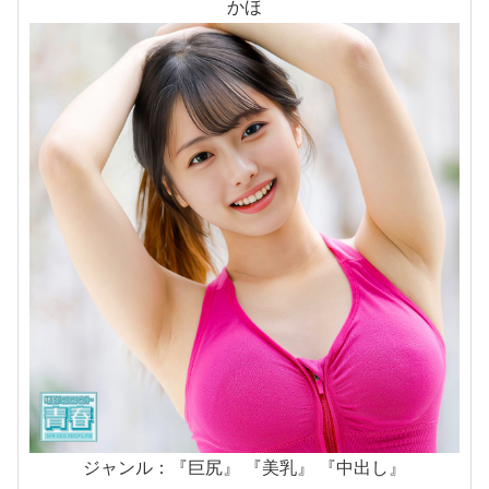
かほ
ジャンル：『巨尻』 『美乳』 『中出し』