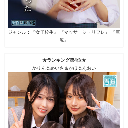
ジャンル：『女子校生』 『マッサージ・リフレ』 『巨
尻』
★ランキング第4位★
かりん＆めいさ＆かほ＆あおい