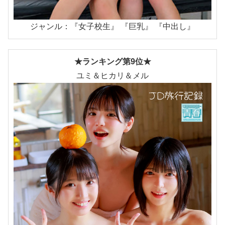
ジャンル：『女子校生』 『巨乳』 『中出し』
★ランキング第9位★
ユミ＆ヒカリ＆メル