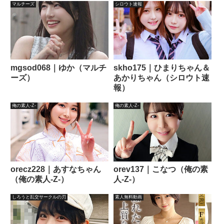
マルチーズ
シロウト速報
mgsod068｜ゆか（マルチ
skho175｜ひまりちゃん＆
ーズ）
あかりちゃん（シロウト速
報）
俺の素人-Z-
俺の素人-Z-
orecz228｜あすなちゃん
orev137｜こなつ（俺の素
（俺の素人-Z-）
人-Z-）
しろうと乱交サークルの刃
素人無料動画