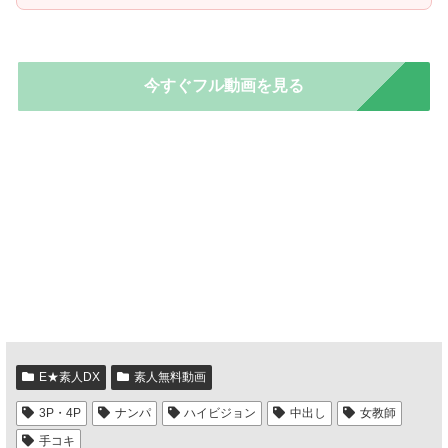
今すぐフル動画を見る
E★素人DX
素人無料動画
3P・4P
ナンパ
ハイビジョン
中出し
女教師
手コキ