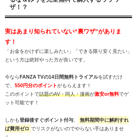
ザ！？
実はあまり知られていない“裏ワザ”がありま
す！
「お金をかけずに楽しみたい」「できる限り安く見たい」
という方は絶対やった方が良いです。
今なら
FANZA TVの14日間無料トライアル
を試すだけ
で、
550円分のポイント
がもらえます！
このポイントで
話題のAV・同人・漫画
が
激安or無料
でゲ
ット可能です！
しかも
登録後すぐポイント付与
、
無料期間中に解約すれ
ば費用ゼロ
でリスクがないのでやらない手はありませ