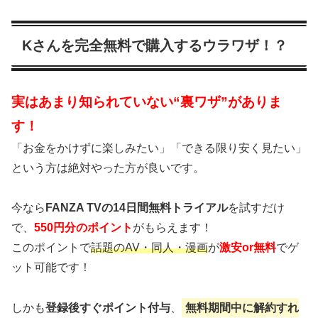
Kさんを完全無料で購入するウラワザ！？
実はあまり知られていない“裏ワザ”がありま
す！
「お金をかけずに楽しみたい」「できる限り安く見たい」
という方は絶対やった方が良いです。
今なら
FANZA TVの14日間無料トライアル
を試すだけ
で、
550円分のポイント
がもらえます！
このポイントで
話題のAV・同人・漫画
が
激安or無料
でゲ
ット可能です！
しかも
登録後すぐポイント付与
、
無料期間中に解約すれ