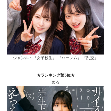
ジャンル：『女子校生』 『ハーレム』 『乱交』
★ランキング第5位★
める