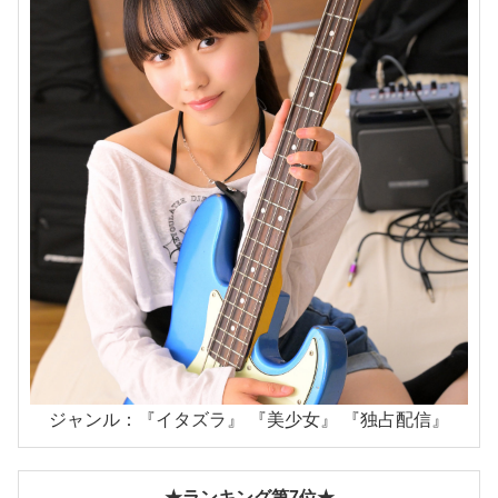
ジャンル：『イタズラ』 『美少女』 『独占配信』
★ランキング第7位★