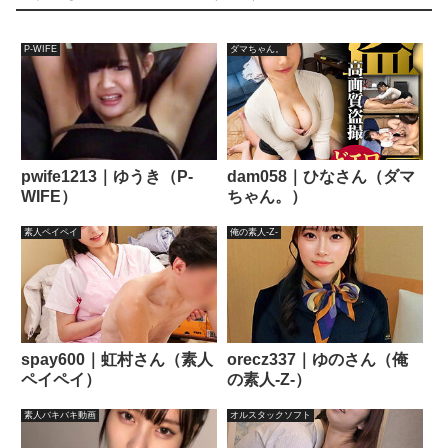
P-WIFE
ダマちゃん。
pwife1213｜ゆうき（P-
dam058｜ひなさん（ダマ
WIFE）
ちゃん。）
素人ペイペイ
俺の素人-Z-
spay600｜虹村さん（素人
orecz337｜ゆのさん（俺
ペイペイ）
の素人-Z-）
素人バキバキ動画
オルスタックソフト