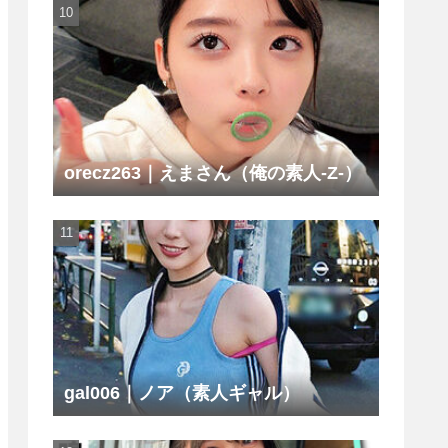
orecz263｜えまさん（俺の素人-Z-）
gal006｜ノア（素人ギャル）