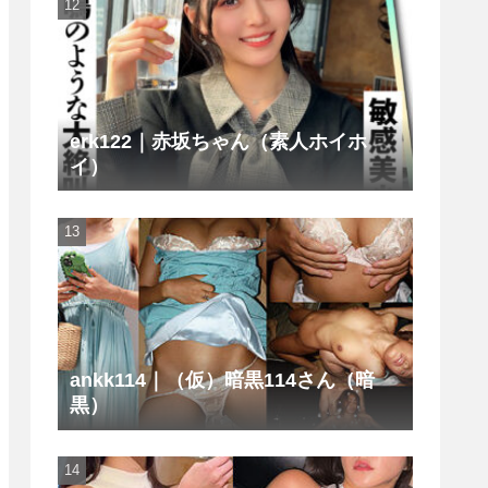
erk122｜赤坂ちゃん（素人ホイホ
イ）
ankk114｜（仮）暗黒114さん（暗
黒）