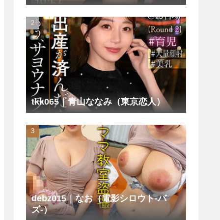
tkk065｜青山ななみ（東京恋人）
debz015｜なお（電影シロウト-バ
ズ-）