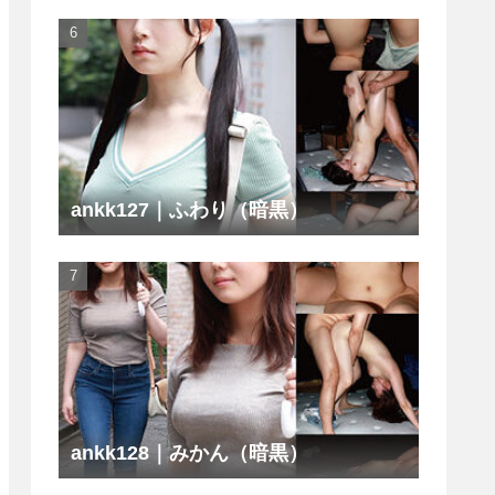
ankk127｜ふわり（暗黒）
ankk128｜みかん（暗黒）