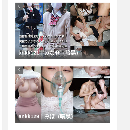
ankk121｜みなせ（暗黒）
ankk129｜みほ（暗黒）