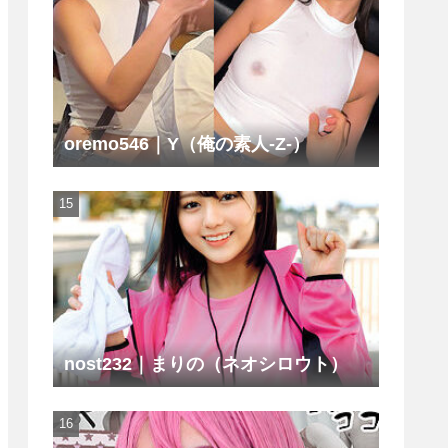
oremo546｜Y（俺の素人-Z-）
nost232｜まりの（ネオシロウト）