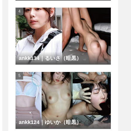
ankk134｜るいさ（暗黒）
ankk124｜ゆいか（暗黒）