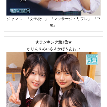
ジャンル：『女子校生』 『マッサージ・リフレ』 『巨
尻』
★ランキング第3位★
かりん＆めいさ＆かほ＆あおい