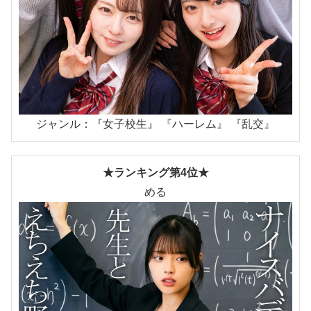
ジャンル：『女子校生』 『ハーレム』 『乱交』
★ランキング第4位★
める