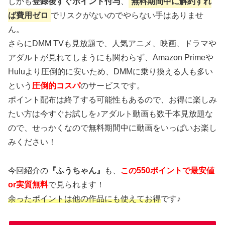
しかも
登録後すぐポイント付与
、
無料期間中に解約すれ
ば費用ゼロ
でリスクがないのでやらない手はありませ
ん。
さらにDMM TVも見放題で、人気アニメ、映画、ドラマや
アダルトが見れてしまうにも関わらず、Amazon Primeや
Huluより圧倒的に安いため、DMMに乗り換える人も多い
という
圧倒的コスパ
のサービスです。
ポイント配布は終了する可能性もあるので、お得に楽しみ
たい方は今すぐお試しを♪アダルト動画も数千本見放題な
ので、せっかくなので無料期間中に動画をいっぱいお楽し
みください！
今回紹介の
『ふうちゃん』
も、
この550ポイントで最安値
or実質無料
で見られます！
余ったポイントは他の作品にも使えてお得
です♪