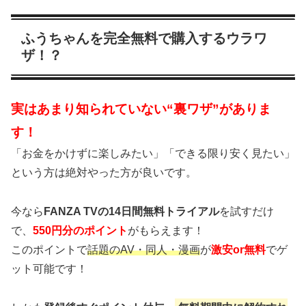
ふうちゃんを完全無料で購入するウラワ
ザ！？
実はあまり知られていない“裏ワザ”がありま
す！
「お金をかけずに楽しみたい」「できる限り安く見たい」
という方は絶対やった方が良いです。
今なら
FANZA TVの14日間無料トライアル
を試すだけ
で、
550円分のポイント
がもらえます！
このポイントで
話題のAV・同人・漫画
が
激安or無料
でゲ
ット可能です！