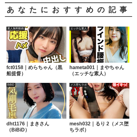
あなたにおすすめの記事
素人無料動画
エッチな素人
fct0158｜めらちゃん（黒
hameta001｜まやちゃん
船提督）
（エッチな素人）
BiBiD
メス堕ちラボ
dht1176｜まきさん
mesh032｜るり 2（メス堕
（BiBiD）
ちラボ）