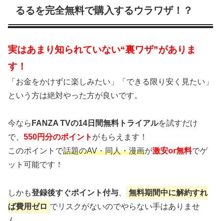
るるを完全無料で購入するウラワザ！？
実はあまり知られていない“裏ワザ”がありま
す！
「お金をかけずに楽しみたい」「できる限り安く見たい」
という方は絶対やった方が良いです。
今なら
FANZA TVの14日間無料トライアル
を試すだけ
で、
550円分のポイント
がもらえます！
このポイントで
話題のAV・同人・漫画
が
激安or無料
でゲ
ット可能です！
しかも
登録後すぐポイント付与
、
無料期間中に解約すれ
ば費用ゼロ
でリスクがないのでやらない手はありませ
ん。