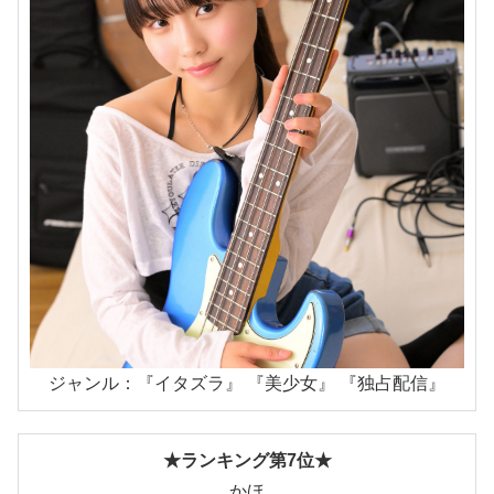
ジャンル：『イタズラ』 『美少女』 『独占配信』
★ランキング第7位★
かほ