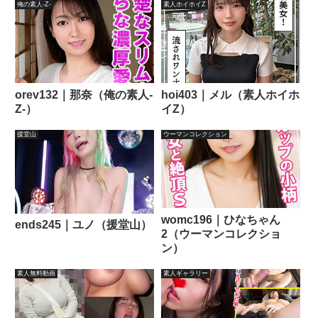
俺の素人-Z-
素人ホイホイZ
orev132｜那奈（俺の素人-
hoi403｜メル（素人ホイホ
Z-）
イZ）
援堂山
ウーマンコレクション
womc196｜ひなちゃん
ends245｜ユノ（援堂山）
2（ウーマンコレクショ
ン）
素人無料動画
素人ギャラリー