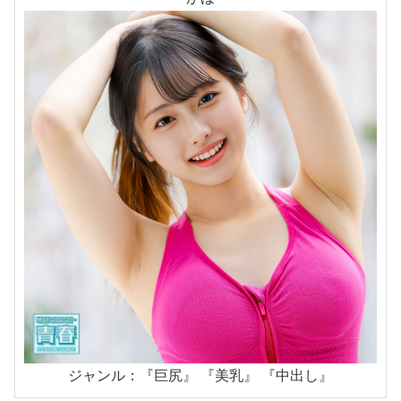
ジャンル：『巨尻』 『美乳』 『中出し』