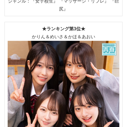
ジャンル：『女子校生』 『マッサージ・リフレ』 『巨
尻』
★ランキング第3位★
かりん＆めいさ＆かほ＆あおい