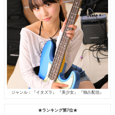
ジャンル：『イタズラ』 『美少女』 『独占配信』
★ランキング第7位★