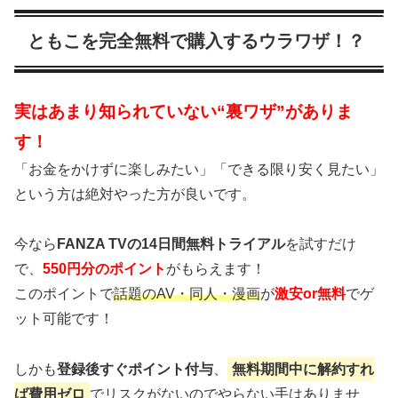
ともこを完全無料で購入するウラワザ！？
実はあまり知られていない“裏ワザ”がありま
す！
「お金をかけずに楽しみたい」「できる限り安く見たい」
という方は絶対やった方が良いです。
今なら
FANZA TVの14日間無料トライアル
を試すだけ
で、
550円分のポイント
がもらえます！
このポイントで
話題のAV・同人・漫画
が
激安or無料
でゲ
ット可能です！
しかも
登録後すぐポイント付与
、
無料期間中に解約すれ
ば費用ゼロ
でリスクがないのでやらない手はありませ