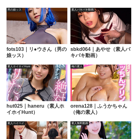
男の娘ッス
素人バキバキ動画
fots103｜リ●ウさん（男の
sbkd064｜あやせ（素人バ
娘ッス）
キバキ動画）
素人ホイホイHunt
俺の素人
hut025｜haneru（素人ホ
orena128｜ふうかちゃん
イホイHunt）
（俺の素人）
素人ペイペイ
素人無料動画