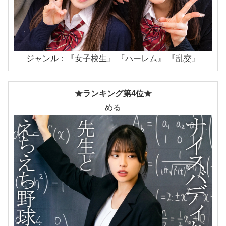
ジャンル：『女子校生』 『ハーレム』 『乱交』
★ランキング第4位★
める