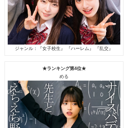
ジャンル：『女子校生』 『ハーレム』 『乱交』
★ランキング第4位★
める