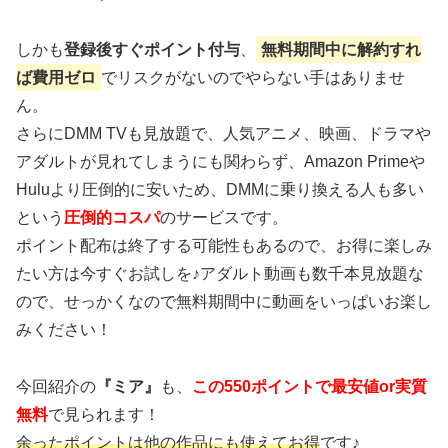
しかも
登録後すぐポイント付与
、
無料期間中に解約すれ
ば費用ゼロ
でリスクがないのでやらない手はありませ
ん。
さらにDMM TVも見放題で、人気アニメ、映画、ドラマや
アダルトが見れてしまうにも関わらず、Amazon Primeや
Huluより圧倒的に安いため、DMMに乗り換える人も多い
という
圧倒的コスパ
のサービスです。
ポイント配布は終了する可能性もあるので、お得に楽しみ
たい方は今すぐお試しを♪アダルト動画も数千本見放題な
ので、せっかくなので無料期間中に動画をいっぱいお楽し
みください！
今回紹介の
『ミア』
も、
この550ポイントで最安値or実質
無料
で見られます！
余ったポイントは他の作品にも使えてお得
です♪