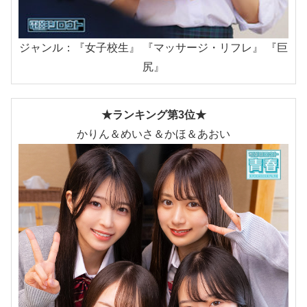
ジャンル：『女子校生』 『マッサージ・リフレ』 『巨
尻』
★ランキング第3位★
かりん＆めいさ＆かほ＆あおい