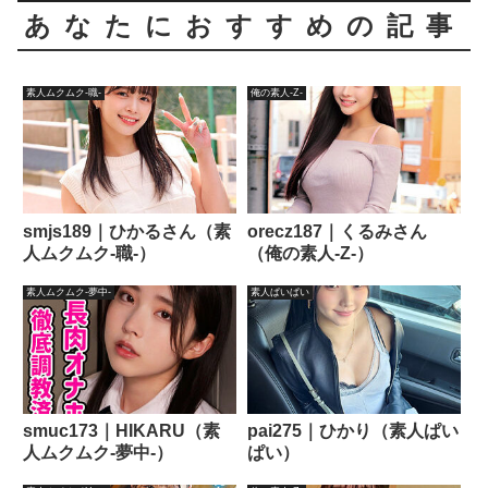
あなたにおすすめの記事
素人ムクムク-職-
俺の素人-Z-
smjs189｜ひかるさん（素
orecz187｜くるみさん
人ムクムク-職-）
（俺の素人-Z-）
素人ムクムク-夢中-
素人ぱいぱい
smuc173｜HIKARU（素
pai275｜ひかり（素人ぱい
人ムクムク-夢中-）
ぱい）