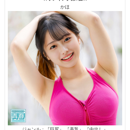
かほ
ジャンル：『巨尻』 『美乳』 『中出し』