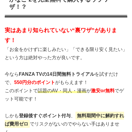
ザ！？
実はあまり知られていない“裏ワザ”がありま
す！
「お金をかけずに楽しみたい」「できる限り安く見たい」
という方は絶対やった方が良いです。
今なら
FANZA TVの14日間無料トライアル
を試すだけ
で、
550円分のポイント
がもらえます！
このポイントで
話題のAV・同人・漫画
が
激安or無料
でゲ
ット可能です！
しかも
登録後すぐポイント付与
、
無料期間中に解約すれ
ば費用ゼロ
でリスクがないのでやらない手はありませ