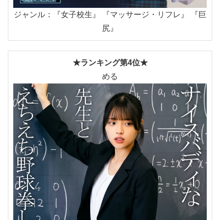
ジャンル：『女子校生』 『マッサージ・リフレ』 『巨
尻』
★ランキング第4位★
める