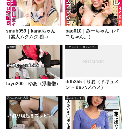
smuh059｜kanaちゃん
pao010｜みーちゃん（パ
（素人ムクムク-痴-）
コちゃん。）
浮遊僧
ドキュメント de ハメハメ
ddh355｜りお（ドキュメ
fuyu200｜ゆあ（浮遊僧）
ント de ハメハメ）
素人ムクムク-人妻-
素人ホイホイ