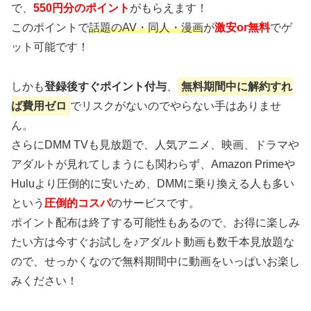
で、
550円分のポイント
がもらえます！
このポイントで
話題のAV・同人・漫画
が
激安or無料
でゲ
ット可能です！
しかも
登録後すぐポイント付与
、
無料期間中に解約すれ
ば費用ゼロ
でリスクがないのでやらない手はありませ
ん。
さらにDMM TVも見放題で、人気アニメ、映画、ドラマや
アダルトが見れてしまうにも関わらず、Amazon Primeや
Huluより圧倒的に安いため、DMMに乗り換える人も多い
という
圧倒的コスパ
のサービスです。
ポイント配布は終了する可能性もあるので、お得に楽しみ
たい方は今すぐお試しを♪アダルト動画も数千本見放題な
ので、せっかくなので無料期間中に動画をいっぱいお楽し
みください！