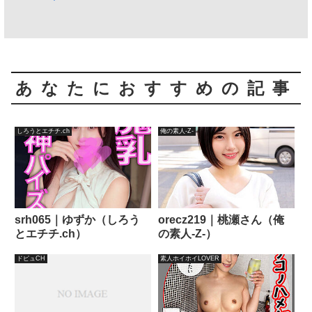
あなたにおすすめの記事
しろうとエチチ.ch
俺の素人-Z-
srh065｜ゆずか（しろう
orecz219｜桃瀬さん（俺
とエチチ.ch）
の素人-Z-）
ドピュCH
素人ホイホイLOVER