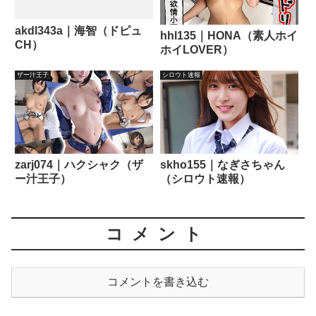
akdl343a｜海智（ドピュ
hhl135｜HONA（素人ホイ
CH）
ホイLOVER）
ザー汁王子
シロウト速報
zarj074｜ハクシャク（ザ
skho155｜なぎさちゃん
ー汁王子）
（シロウト速報）
コメント
コメントを書き込む