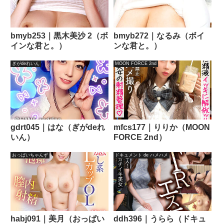
bmyb253｜黒木美沙 2（ボ
bmyb272｜なるみ（ボイ
インな君と。）
ンな君と。）
ぎがdeれいん
MOON FORCE 2nd
gdrt045｜はな（ぎがdeれ
mfcs177｜りりか（MOON
いん）
FORCE 2nd）
おっぱいちゃんず
ドキュメント de ハメハメ
habj091｜美月（おっぱい
ddh396｜うらら（ドキュ