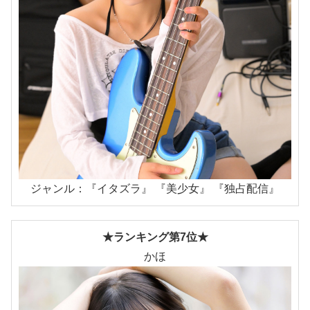
ジャンル：『イタズラ』 『美少女』 『独占配信』
★ランキング第7位★
かほ