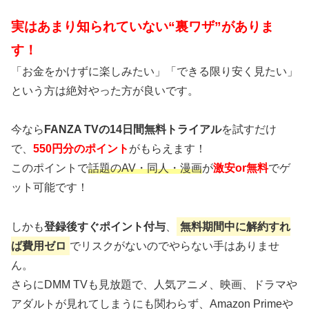
実はあまり知られていない“裏ワザ”がありま
す！
「お金をかけずに楽しみたい」「できる限り安く見たい」
という方は絶対やった方が良いです。
今なら
FANZA TVの14日間無料トライアル
を試すだけ
で、
550円分のポイント
がもらえます！
このポイントで
話題のAV・同人・漫画
が
激安or無料
でゲ
ット可能です！
しかも
登録後すぐポイント付与
、
無料期間中に解約すれ
ば費用ゼロ
でリスクがないのでやらない手はありませ
ん。
さらにDMM TVも見放題で、人気アニメ、映画、ドラマや
アダルトが見れてしまうにも関わらず、Amazon Primeや