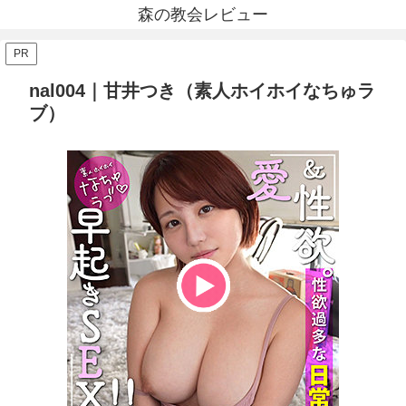
森の教会レビュー
PR
nal004｜甘井つき（素人ホイホイなちゅラ
ブ）