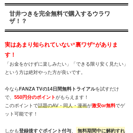
甘井つきを完全無料で購入するウラワ
ザ！？
実はあまり知られていない“裏ワザ”がありま
す！
「お金をかけずに楽しみたい」「できる限り安く見たい」
という方は絶対やった方が良いです。
今なら
FANZA TVの14日間無料トライアル
を試すだけ
で、
550円分のポイント
がもらえます！
このポイントで
話題のAV・同人・漫画
が
激安or無料
でゲ
ット可能です！
しかも
登録後すぐポイント付与
、
無料期間中に解約すれ