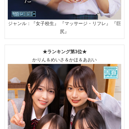
ジャンル：『女子校生』 『マッサージ・リフレ』 『巨
尻』
★ランキング第3位★
かりん＆めいさ＆かほ＆あおい