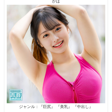
かほ
ジャンル：『巨尻』 『美乳』 『中出し』