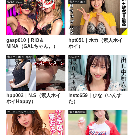
GALちゃん。
素人ホイホイ
gasp010｜RIO＆
hpt051｜ホカ（素人ホイ
MINA（GALちゃん。）
ホイ）
素人ホイホイHappy
いんすた
hpp002｜N.S（素人ホイ
instc659｜ひな（いんす
ホイHappy）
た）
ウーマンコレクション
素人無料動画