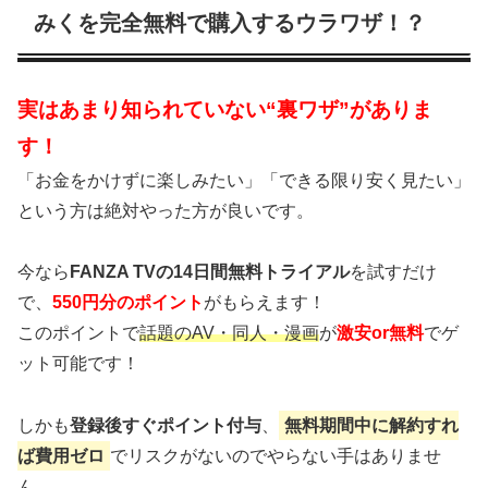
みくを完全無料で購入するウラワザ！？
実はあまり知られていない“裏ワザ”がありま
す！
「お金をかけずに楽しみたい」「できる限り安く見たい」
という方は絶対やった方が良いです。
今なら
FANZA TVの14日間無料トライアル
を試すだけ
で、
550円分のポイント
がもらえます！
このポイントで
話題のAV・同人・漫画
が
激安or無料
でゲ
ット可能です！
しかも
登録後すぐポイント付与
、
無料期間中に解約すれ
ば費用ゼロ
でリスクがないのでやらない手はありませ
ん。