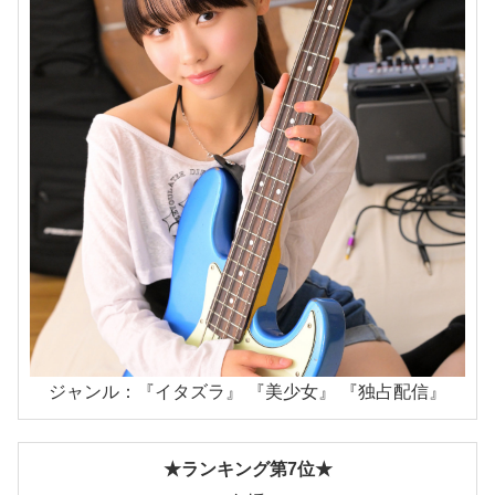
ジャンル：『イタズラ』 『美少女』 『独占配信』
★ランキング第7位★