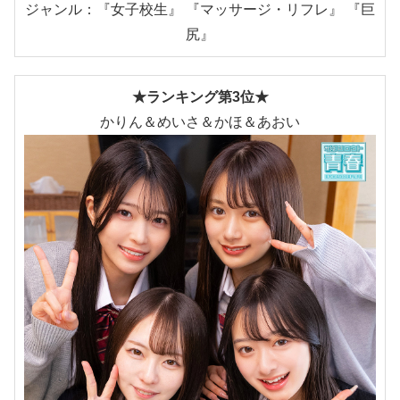
ジャンル：『女子校生』 『マッサージ・リフレ』 『巨
尻』
★ランキング第3位★
かりん＆めいさ＆かほ＆あおい