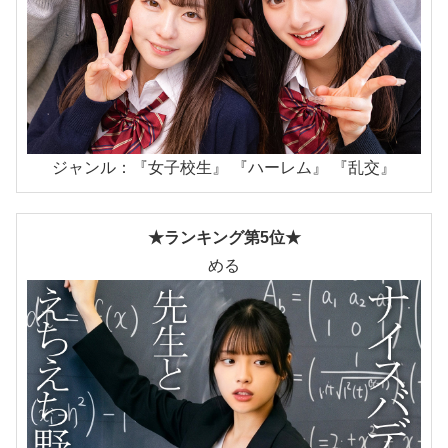
ジャンル：『女子校生』 『ハーレム』 『乱交』
★ランキング第5位★
める