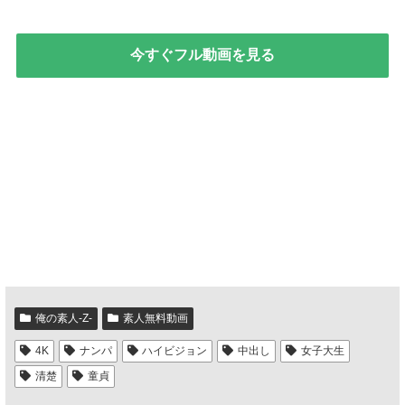
今すぐフル動画を見る
俺の素人-Z-
素人無料動画
4K
ナンパ
ハイビジョン
中出し
女子大生
清楚
童貞