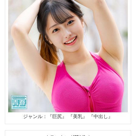
ジャンル：『巨尻』 『美乳』 『中出し』