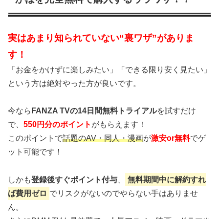
実はあまり知られていない“裏ワザ”がありま
す！
「お金をかけずに楽しみたい」「できる限り安く見たい」
という方は絶対やった方が良いです。
今なら
FANZA TVの14日間無料トライアル
を試すだけ
で、
550円分のポイント
がもらえます！
このポイントで
話題のAV・同人・漫画
が
激安or無料
でゲ
ット可能です！
しかも
登録後すぐポイント付与
、
無料期間中に解約すれ
ば費用ゼロ
でリスクがないのでやらない手はありませ
ん。