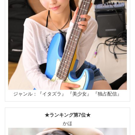
ジャンル：『イタズラ』 『美少女』 『独占配信』
★ランキング第7位★
かほ