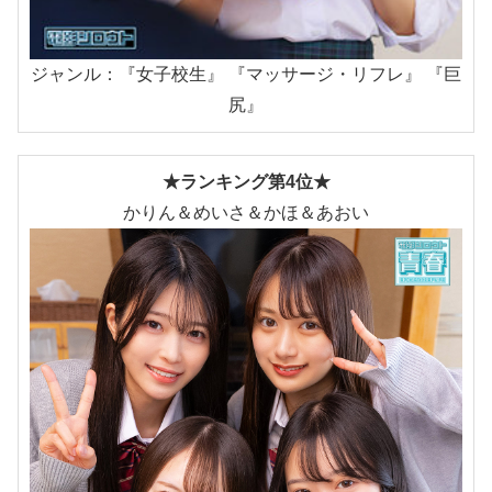
ジャンル：『女子校生』 『マッサージ・リフレ』 『巨
尻』
★ランキング第4位★
かりん＆めいさ＆かほ＆あおい