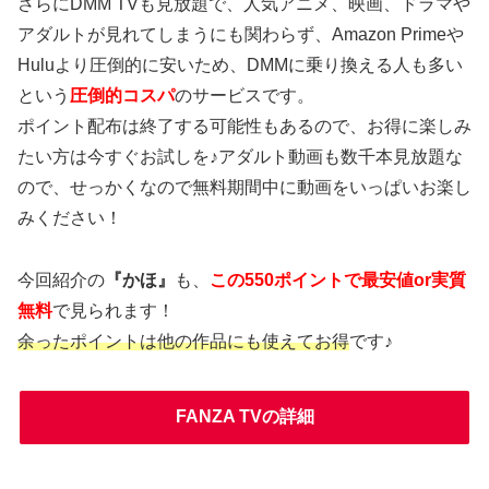
さらにDMM TVも見放題で、人気アニメ、映画、ドラマや
アダルトが見れてしまうにも関わらず、Amazon Primeや
Huluより圧倒的に安いため、DMMに乗り換える人も多い
という
圧倒的コスパ
のサービスです。
ポイント配布は終了する可能性もあるので、お得に楽しみ
たい方は今すぐお試しを♪アダルト動画も数千本見放題な
ので、せっかくなので無料期間中に動画をいっぱいお楽し
みください！
今回紹介の
『かほ』
も、
この550ポイントで最安値or実質
無料
で見られます！
余ったポイントは他の作品にも使えてお得
です♪
FANZA TVの詳細