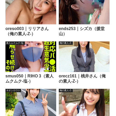
oreso003｜リリアさん
ends253｜シズカ（援堂
（俺の素人-Z-）
山）
素人ムクムク-塩-
俺の素人-Z-
smus050｜RIHO 3（素人
orecz161｜桃井さん（俺
ムクムク-塩-）
の素人-Z-）
ネオシロウト
俺の素人-Z-