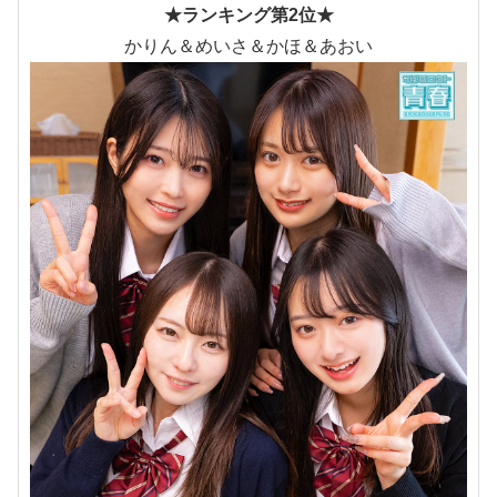
★ランキング第2位★
かりん＆めいさ＆かほ＆あおい