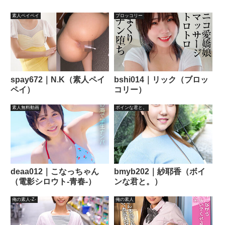
素人ペイペイ
ブロッコリー
spay672｜N.K（素人ペイ
bshi014｜リック（ブロッ
ペイ）
コリー）
素人無料動画
ボインな君と。
deaa012｜こなっちゃん
bmyb202｜紗耶香（ボイ
（電影シロウト-青春-）
ンな君と。）
俺の素人-Z-
俺の素人