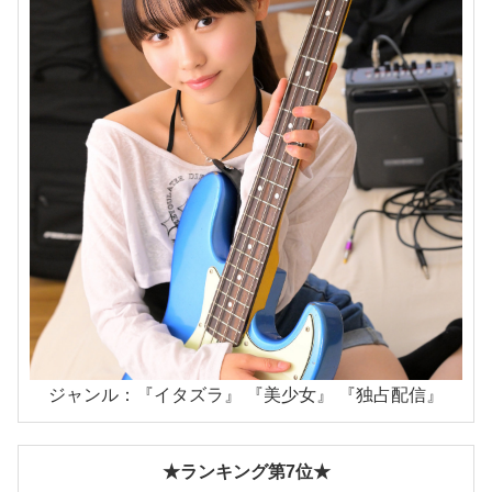
ジャンル：『イタズラ』 『美少女』 『独占配信』
★ランキング第7位★