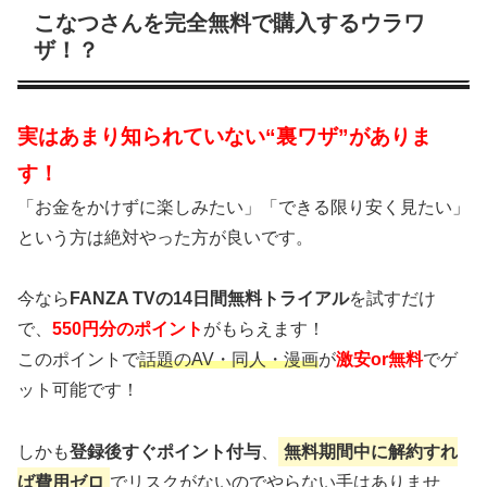
こなつさんを完全無料で購入するウラワ
ザ！？
実はあまり知られていない“裏ワザ”がありま
す！
「お金をかけずに楽しみたい」「できる限り安く見たい」
という方は絶対やった方が良いです。
今なら
FANZA TVの14日間無料トライアル
を試すだけ
で、
550円分のポイント
がもらえます！
このポイントで
話題のAV・同人・漫画
が
激安or無料
でゲ
ット可能です！
しかも
登録後すぐポイント付与
、
無料期間中に解約すれ
ば費用ゼロ
でリスクがないのでやらない手はありませ