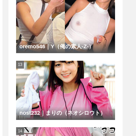
oremo546｜Y（俺の素人-Z-）
nost232｜まりの（ネオシロウト）