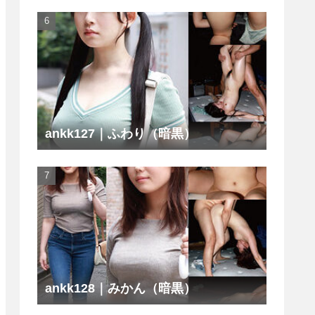
ankk127｜ふわり（暗黒）
ankk128｜みかん（暗黒）