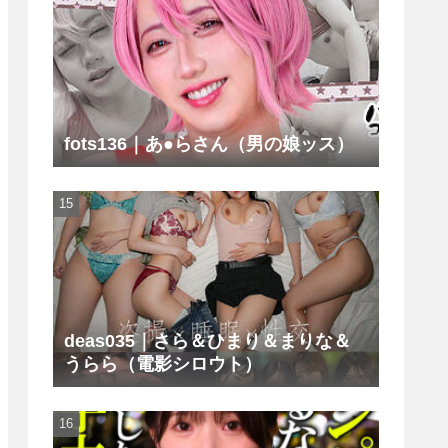
fots136｜あ●らさん（男の娘ッス）
deas035｜さら＆ひまり＆まりな＆
うらら（電影シロウト）