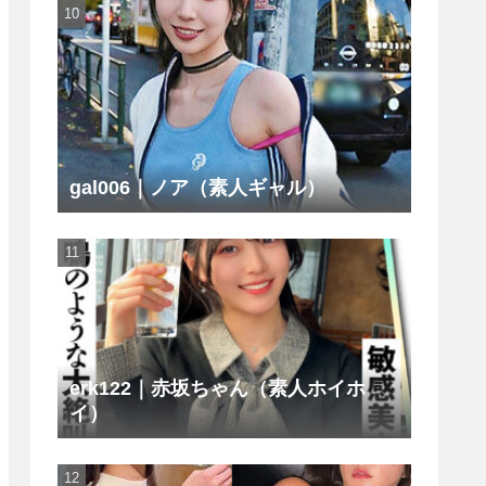
gal006｜ノア（素人ギャル）
erk122｜赤坂ちゃん（素人ホイホ
イ）