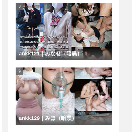
ankk121｜みなせ（暗黒）
ankk129｜みほ（暗黒）