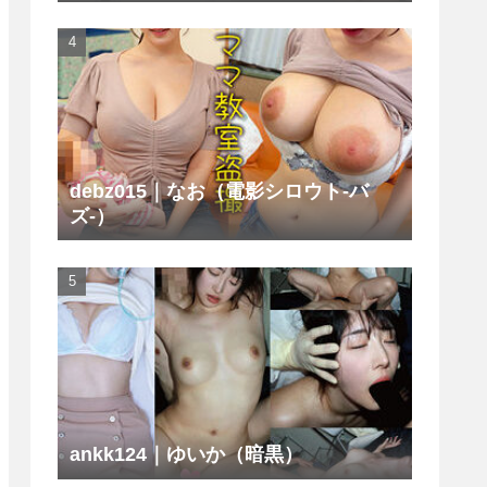
debz015｜なお（電影シロウト-バ
ズ-）
ankk124｜ゆいか（暗黒）