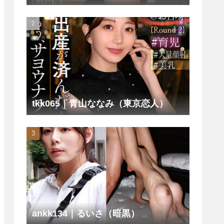
tkk065｜青山ななみ（東京恋人）
ankk134｜るいさ（暗黒）