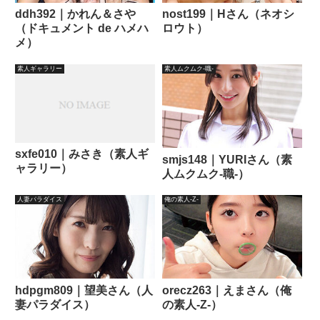
ddh392｜かれん＆さや
nost199｜Hさん（ネオシ
（ドキュメント de ハメハ
ロウト）
メ）
素人ギャラリー
素人ムクムク-職-
sxfe010｜みさき（素人ギ
smjs148｜YURIさん（素
ャラリー）
人ムクムク-職-）
人妻パラダイス
俺の素人-Z-
hdpgm809｜望美さん（人
orecz263｜えまさん（俺
妻パラダイス）
の素人-Z-）