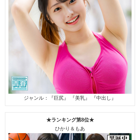
ジャンル：『巨尻』 『美乳』 『中出し』
★ランキング第8位★
ひかり＆もあ