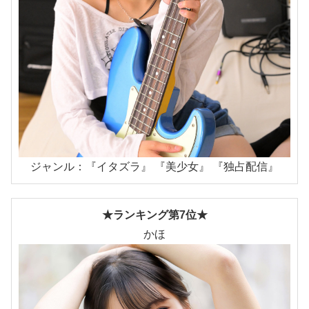
ジャンル：『イタズラ』 『美少女』 『独占配信』
★ランキング第7位★
かほ