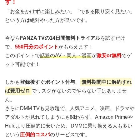
す！
「お金をかけずに楽しみたい」「できる限り安く見たい」
という方は絶対やった方が良いです。
今なら
FANZA TVの14日間無料トライアル
を試すだけ
で、
550円分のポイント
がもらえます！
このポイントで
話題のAV・同人・漫画
が
激安or無料
でゲ
ット可能です！
しかも
登録後すぐポイント付与
、
無料期間中に解約すれ
ば費用ゼロ
でリスクがないのでやらない手はありませ
ん。
さらにDMM TVも見放題で、人気アニメ、映画、ドラマや
アダルトが見れてしまうにも関わらず、Amazon Primeや
Huluより圧倒的に安いため、DMMに乗り換える人も多い
という
圧倒的コスパ
のサービスです。