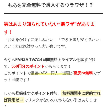
もあを完全無料で購入するウラワザ！？
実はあまり知られていない“裏ワザ”がありま
す！
「お金をかけずに楽しみたい」「できる限り安く見たい」
という方は絶対やった方が良いです。
今なら
FANZA TVの14日間無料トライアル
を試すだけ
で、
550円分のポイント
がもらえます！
このポイントで
話題のAV・同人・漫画
が
激安or無料
でゲ
ット可能です！
しかも
登録後すぐポイント付与
、
無料期間中に解約すれ
ば費用ゼロ
でリスクがないのでやらない手はありませ
ん。