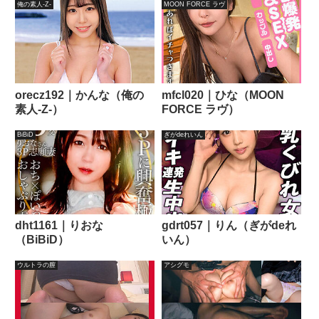
俺の素人-Z-
MOON FORCE ラヴ
orecz192｜かんな（俺の
mfcl020｜ひな（MOON
素人-Z-）
FORCE ラヴ）
BiBiD
ぎがdeれいん
dht1161｜りおな
gdrt057｜りん（ぎがdeれ
（BiBiD）
いん）
ウルトラの膣
アシグモ