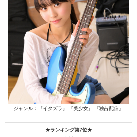
ジャンル：『イタズラ』 『美少女』 『独占配信』
★ランキング第7位★