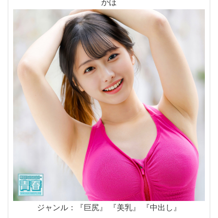
かほ
ジャンル：『巨尻』 『美乳』 『中出し』