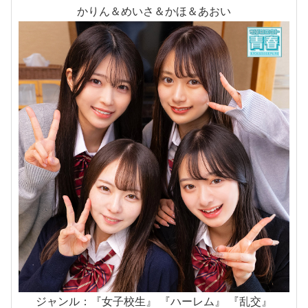
かりん＆めいさ＆かほ＆あおい
ジャンル：『女子校生』 『ハーレム』 『乱交』