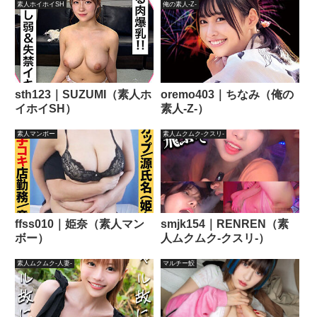
素人ホイホイSH
俺の素人-Z-
sth123｜SUZUMI（素人ホ
oremo403｜ちなみ（俺の
イホイSH）
素人-Z-）
素人マンボー
素人ムクムク-クスリ-
ffss010｜姫奈（素人マン
smjk154｜RENREN（素
ボー）
人ムクムク-クスリ-）
素人ムクムク-人妻-
マルチー鮫