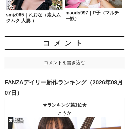
msods997｜P子（マルチ
smjz065｜れおな（素人ム
ー鮫）
クムク-人妻-）
コメント
コメントを書き込む
FANZAデイリー新作ランキング（2026年08月
07日）
★ランキング第1位★
とうか