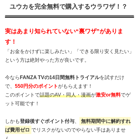
ユウカを完全無料で購入するウラワザ！？
実はあまり知られていない“裏ワザ”がありま
す！
「お金をかけずに楽しみたい」「できる限り安く見たい」
という方は絶対やった方が良いです。
今なら
FANZA TVの14日間無料トライアル
を試すだけ
で、
550円分のポイント
がもらえます！
このポイントで
話題のAV・同人・漫画
が
激安or無料
でゲ
ット可能です！
しかも
登録後すぐポイント付与
、
無料期間中に解約すれ
ば費用ゼロ
でリスクがないのでやらない手はありませ
ん。