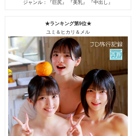
ジャンル：『巨尻』 『美乳』 『中出し』
★ランキング第9位★
ユミ＆ヒカリ＆メル