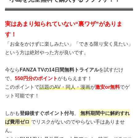
実はあまり知られていない“裏ワザ”がありま
す！
「お金をかけずに楽しみたい」「できる限り安く見たい」
という方は絶対やった方が良いです。
今なら
FANZA TVの14日間無料トライアル
を試すだけ
で、
550円分のポイント
がもらえます！
このポイントで
話題のAV・同人・漫画
が
激安or無料
でゲ
ット可能です！
しかも
登録後すぐポイント付与
、
無料期間中に解約すれ
ば費用ゼロ
でリスクがないのでやらない手はありませ
ん。