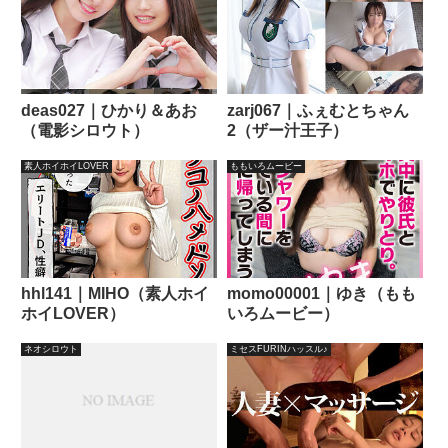
deas027｜ひかり＆あお
zarj067｜ふぇむとちゃん
（電影シロウト）
2（ザー汁王子）
素人ホイホイLOVER
ももいろムービー
hhl141｜MIHO（素人ホイ
momo00001｜ゆき（もも
ホイLOVER）
いろムービー）
ネオシロウト
ミセスFURINハッスル♪