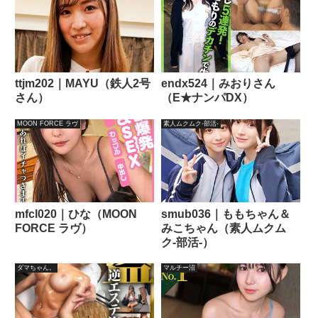
ttjm202｜MAYU（鉄人2号
endx524｜みおりさん
さん）
（E★ナンパDX）
MOON FORCE ラヴ
素人ムクムク-部活-
mfcl020｜ひな（MOON
smub036｜ももちゃん＆
FORCE ラヴ）
みこちゃん（素人ムクム
ク-部活-）
ダマちゃん。
マルチー沼