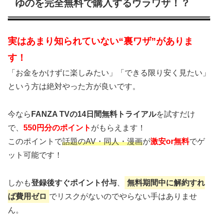
ゆのを完全無料で購入するウラワザ！？
実はあまり知られていない“裏ワザ”がありま
す！
「お金をかけずに楽しみたい」「できる限り安く見たい」
という方は絶対やった方が良いです。
今なら
FANZA TVの14日間無料トライアル
を試すだけ
で、
550円分のポイント
がもらえます！
このポイントで
話題のAV・同人・漫画
が
激安or無料
でゲ
ット可能です！
しかも
登録後すぐポイント付与
、
無料期間中に解約すれ
ば費用ゼロ
でリスクがないのでやらない手はありませ
ん。