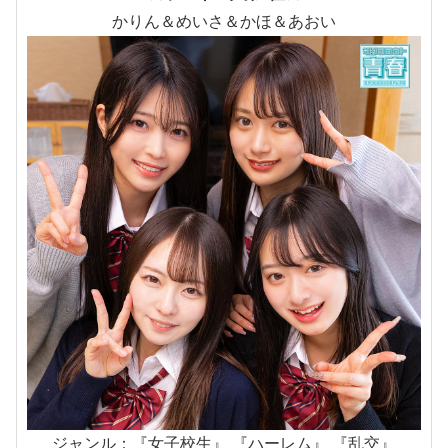
かりん＆めいさ＆かほ＆あおい
ジャンル：『女子校生』 『ハーレム』 『乱交』