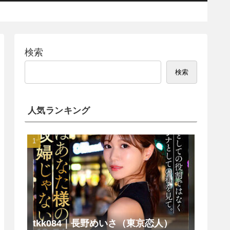
検索
検索
人気ランキング
tkk084｜長野めいさ（東京恋人）