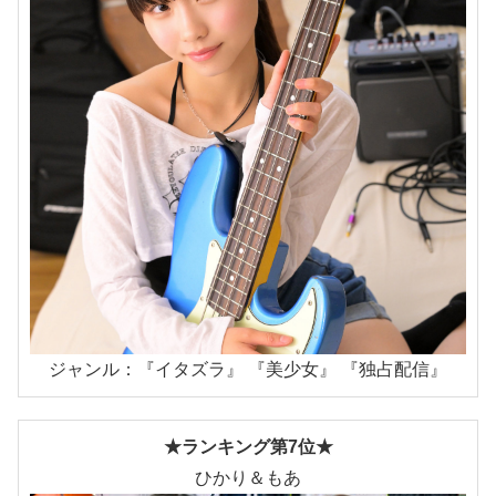
ジャンル：『イタズラ』 『美少女』 『独占配信』
★ランキング第7位★
ひかり＆もあ