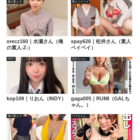
俺の素人-Z-
素人ペイペイ
orecz160｜水瀬さん（俺
spay626｜松井さん（素人
の素人-Z-）
ペイペイ）
INDY
GALちゃん。
kop109｜りおん（INDY）
gaga005｜RUMI（GALち
ゃん。）
俺の素人-Z-
パコちゃん。