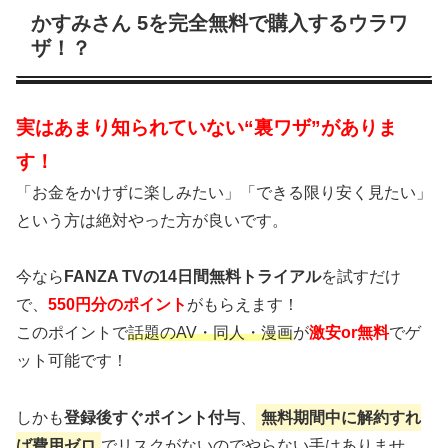
かすみさん 5を完全無料で購入するウラワ
ザ！？
実はあまり知られていない“裏ワザ”がありま
す！
「お金をかけずに楽しみたい」「できる限り安く見たい」
という方は絶対やった方が良いです。
今なら
FANZA TVの14日間無料トライアル
を試すだけ
で、
550円分のポイント
がもらえます！
このポイントで
話題のAV・同人・漫画
が
激安or無料
でゲ
ット可能です！
しかも
登録後すぐポイント付与
、
無料期間中に解約すれ
ば費用ゼロ
でリスクがないのでやらない手はありませ