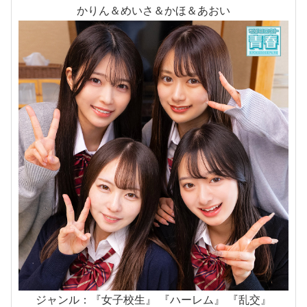
かりん＆めいさ＆かほ＆あおい
ジャンル：『女子校生』 『ハーレム』 『乱交』