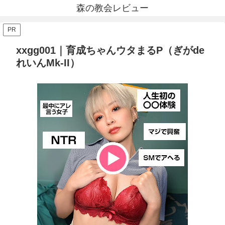
森の教会レビュー
PR
xxgg001｜育成ちゃんウタまるP（ぎがde
れいんMk-II）