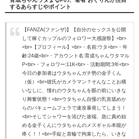
育成ちゃんウタまるPの、著者 おぐりんが注目
するあらすじやポイント
【FANZA(ファンザ)】【自分のセックスを公開
して稼ぐカップルのフォロワー大感謝祭】<br>
<br>【プロフィール】<br>・名前:ウタ<br>・年
齢:24歳<br>・アカウント名:育成ちゃんウタマル
P<br>・フォロワー:11K<br>・活動期間:3年<br>
今日の参加者はウタちゃんガチ勢の金子くん
（仮）<br>彼氏がカメラマン？そんなことお構
いなしに、憧れのウタちゃんを眼の前にいきな
り興奮状態！<br>ウタちゃん自慢の乳首舐めか
らのバキュームフェラで速攻暴発してしまう！
<br>そしてシャワーを浴びた途端、急に責め始
める金子くんにウタちゃんのメスギャル本能が
疼く！！<br>手錠と首輪で拘束したら、いきな