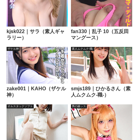
kjsk022｜サラ（素人ギャ
fan330｜乱子 10（五反田
ラリー）
マングース）
ザケル神
素人ムクムク-職-
zake001｜KAHO（ザケル
smjs189｜ひかるさん（素
神）
人ムクムク-職-）
オルスタックソフト
男の娘ッス