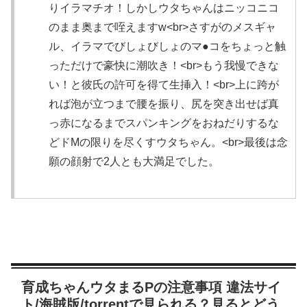
りイラマチオ！しかしウタちゃんはニッコニコ
のまま奥まで咥えますw<br>さすがのメスギャ
ル、イラマでびしょびしょのマ●コをちょっと触
っただけで豪快に潮吹き！<br>もう我慢できな
い！と彼氏の許可を得て生挿入！<br>上に跨が
れば泡が立つまで腰を振り、尻を突き出せば真
っ赤になるまでスパンキングをおねだりするな
どドMの限りを尽くすウタちゃん。<br>最後は念
願の顔射で2人とも大満足でした。
育成ちゃんウタまるPの注意事項 違法サイ
ト/海賊版/torrentで見られる？見るとどう