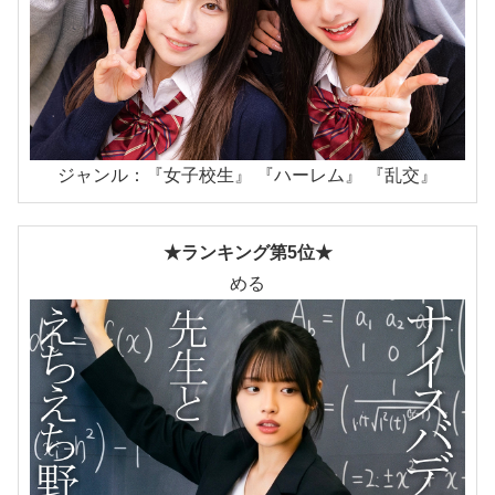
ジャンル：『女子校生』 『ハーレム』 『乱交』
★ランキング第5位★
める