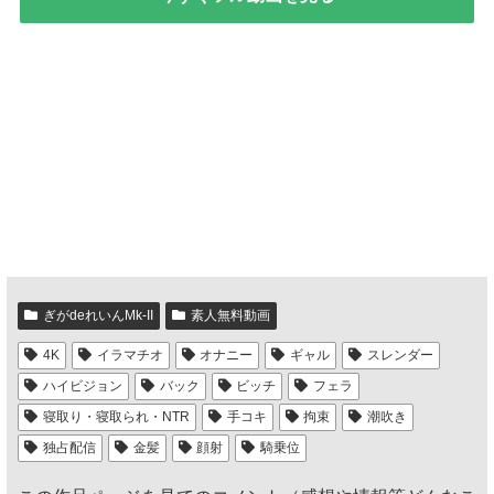
ぎがdeれいんMk-II
素人無料動画
4K
イラマチオ
オナニー
ギャル
スレンダー
ハイビジョン
バック
ビッチ
フェラ
寝取り・寝取られ・NTR
手コキ
拘束
潮吹き
独占配信
金髪
顔射
騎乗位