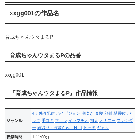
xxgg001の作品名
育成ちゃんウタまるP
育成ちゃんウタまるPの品番
xxgg001
『育成ちゃんウタまるP』作品情報
4K
独占配信
ハイビジョン
潮吹き
金髪
顔射
騎乗位
バ
ジャンル
ック
手コキ
フェラ
イラマチオ
拘束
オナニー
スレンダ
ー
寝取り・寝取られ・NTR
ビッチ
ギャル
収録時間
1:11:00分