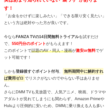
す！
「お金をかけずに楽しみたい」「できる限り安く見たい」
という方は絶対やった方が良いです。
今なら
FANZA TVの14日間無料トライアル
を試すだけ
で、
550円分のポイント
がもらえます！
このポイントで
話題のAV・同人・漫画
が
激安or無料
でゲ
ット可能です！
しかも
登録後すぐポイント付与
、
無料期間中に解約すれ
ば費用ゼロ
でリスクがないのでやらない手はありませ
ん。
さらにDMM TVも見放題で、人気アニメ、映画、ドラマや
アダルトが見れてしまうにも関わらず、Amazon Primeや
Huluより圧倒的に安いため、DMMに乗り換える人も多い