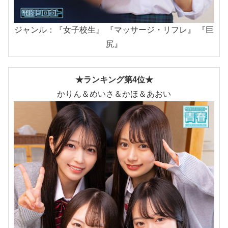
ジャンル：『女子校生』 『マッサージ・リフレ』 『巨
尻』
★ランキング第4位★
かりん＆めいさ＆かほ＆あおい