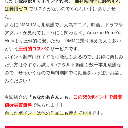
しかも
登録後すぐポイント付与
、
無料期間中に解約すれ
ば費用ゼロ
でリスクがないのでやらない手はありませ
ん。
さらにDMM TVも見放題で、人気アニメ、映画、ドラマや
アダルトが見れてしまうにも関わらず、Amazon Primeや
Huluより圧倒的に安いため、DMMに乗り換える人も多い
という
圧倒的コスパ
のサービスです。
ポイント配布は終了する可能性もあるので、お得に楽しみ
たい方は今すぐお試しを♪アダルト動画も数千本見放題な
ので、せっかくなので無料期間中に動画をいっぱいお楽し
みください！
今回紹介の
『もなかあさん』
も、
この550ポイントで最安
値or実質無料
で見られます！
余ったポイントは他の作品にも使えてお得
です♪