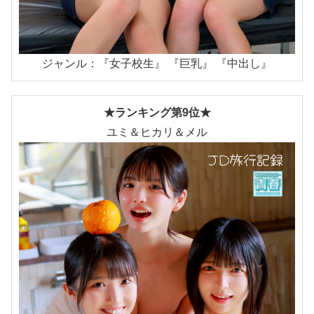
ジャンル：『女子校生』 『巨乳』 『中出し』
★ランキング第9位★
ユミ＆ヒカリ＆メル