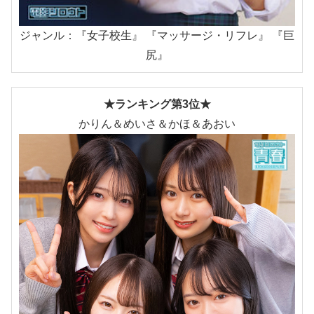
ジャンル：『女子校生』 『マッサージ・リフレ』 『巨
尻』
★ランキング第3位★
かりん＆めいさ＆かほ＆あおい