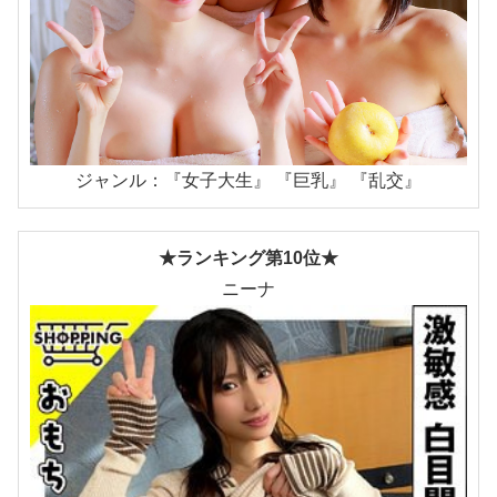
ジャンル：『女子大生』 『巨乳』 『乱交』
★ランキング第10位★
ニーナ