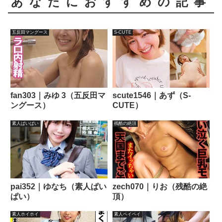
あなたにおすすめの記事
五反田マングース
S-CUTE
fan303｜みゆ 3（五反田マ
scute1546｜あず（S-
ングース）
CUTE）
素人ぱいぱい
残酷の絶頂
pai352｜ゆなち（素人ぱい
zech070｜りお（残酷の絶
ぱい）
頂）
素人ホイホイ
素人ペイペイ