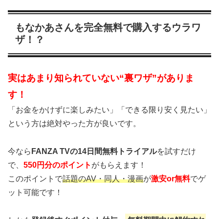
もなかあさんを完全無料で購入するウラワ
ザ！？
実はあまり知られていない“裏ワザ”がありま
す！
「お金をかけずに楽しみたい」「できる限り安く見たい」
という方は絶対やった方が良いです。
今なら
FANZA TVの14日間無料トライアル
を試すだけ
で、
550円分のポイント
がもらえます！
このポイントで
話題のAV・同人・漫画
が
激安or無料
でゲ
ット可能です！