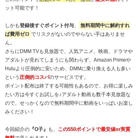
ット可能です！
しかも
登録後すぐポイント付与
、
無料期間中に解約すれ
ば費用ゼロ
でリスクがないのでやらない手はありませ
ん。
さらにDMM TVも見放題で、人気アニメ、映画、ドラマや
アダルトが見れてしまうにも関わらず、Amazon Primeや
Huluより圧倒的に安いため、DMMに乗り換える人も多い
という
圧倒的コスパ
のサービスです。
ポイント配布は終了する可能性もあるので、お得に楽しみ
たい方は今すぐお試しを♪アダルト動画も数千本見放題な
ので、せっかくなので無料期間中に動画をいっぱいお楽し
みください！
今回紹介の
『O子』
も、
この550ポイントで最安値or実質
無料
で見られます！