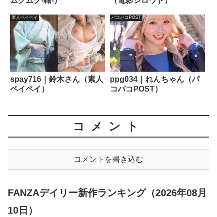
ムクムク-職-）
（電影シロウト）
素人ペイペイ
パコパコPOST
spay716｜鈴木さん（素人
ppg034｜れんちゃん（パ
ペイペイ）
コパコPOST）
コメント
コメントを書き込む
FANZAデイリー新作ランキング（2026年08月
10日）