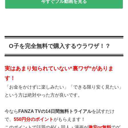
今すぐフル動画を見る
O子を完全無料で購入するウラワザ！？
実はあまり知られていない“裏ワザ”がありま
す！
「お金をかけずに楽しみたい」「できる限り安く見たい」
という方は絶対やった方が良いです。
今なら
FANZA TVの14日間無料トライアル
を試すだけ
で、
550円分のポイント
がもらえます！
このポイントで
話題のAV・同人・漫画
が
激安or無料
でゲ