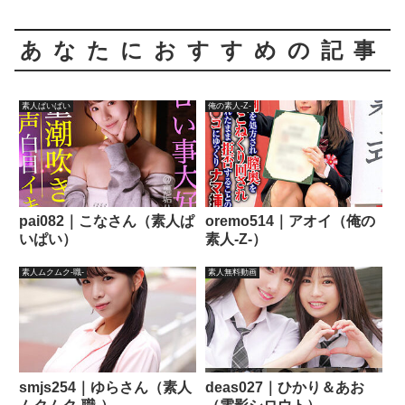
あなたにおすすめの記事
素人ぱいぱい
俺の素人-Z-
pai082｜こなさん（素人ぱ
oremo514｜アオイ（俺の
いぱい）
素人-Z-）
素人ムクムク-職-
素人無料動画
smjs254｜ゆらさん（素人
deas027｜ひかり＆あお