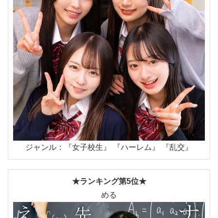
ジャンル：『女子校生』 『ハーレム』 『乱交』
★ランキング第5位★
める