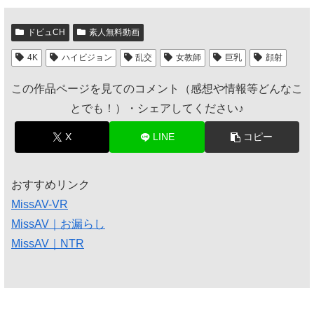
ドピュCH
素人無料動画
4K
ハイビジョン
乱交
女教師
巨乳
顔射
この作品ページを見てのコメント（感想や情報等どんなこ
とでも！）・シェアしてください♪
X
LINE
コピー
おすすめリンク
MissAV-VR
MissAV｜お漏らし
MissAV｜NTR