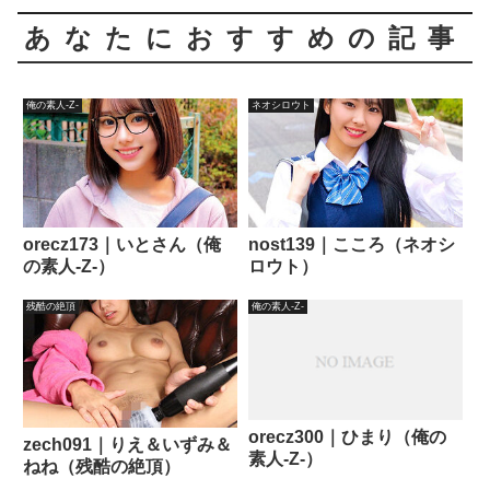
あなたにおすすめの記事
俺の素人-Z-
ネオシロウト
orecz173｜いとさん（俺
nost139｜こころ（ネオシ
の素人-Z-）
ロウト）
残酷の絶頂
俺の素人-Z-
orecz300｜ひまり（俺の
zech091｜りえ＆いずみ＆
素人-Z-）
ねね（残酷の絶頂）