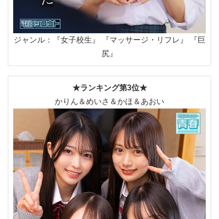
ジャンル：『女子校生』 『マッサージ・リフレ』 『巨
尻』
★ランキング第3位★
かりん＆めいさ＆かほ＆あおい