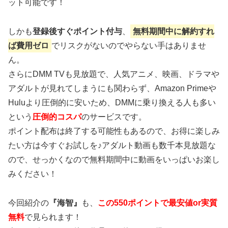
ット可能です！
しかも
登録後すぐポイント付与
、
無料期間中に解約すれ
ば費用ゼロ
でリスクがないのでやらない手はありませ
ん。
さらにDMM TVも見放題で、人気アニメ、映画、ドラマや
アダルトが見れてしまうにも関わらず、Amazon Primeや
Huluより圧倒的に安いため、DMMに乗り換える人も多い
という
圧倒的コスパ
のサービスです。
ポイント配布は終了する可能性もあるので、お得に楽しみ
たい方は今すぐお試しを♪アダルト動画も数千本見放題な
ので、せっかくなので無料期間中に動画をいっぱいお楽し
みください！
今回紹介の
『海智』
も、
この550ポイントで最安値or実質
無料
で見られます！