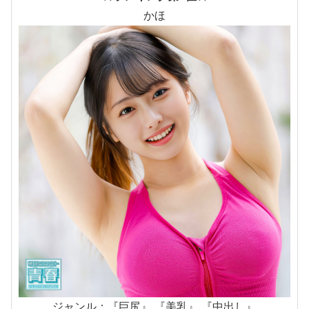
かほ
ジャンル：『巨尻』 『美乳』 『中出し』