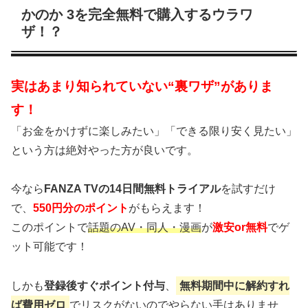
かのか 3を完全無料で購入するウラワ
ザ！？
実はあまり知られていない“裏ワザ”がありま
す！
「お金をかけずに楽しみたい」「できる限り安く見たい」
という方は絶対やった方が良いです。
今なら
FANZA TVの14日間無料トライアル
を試すだけ
で、
550円分のポイント
がもらえます！
このポイントで
話題のAV・同人・漫画
が
激安or無料
でゲ
ット可能です！
しかも
登録後すぐポイント付与
、
無料期間中に解約すれ
ば費用ゼロ
でリスクがないのでやらない手はありませ