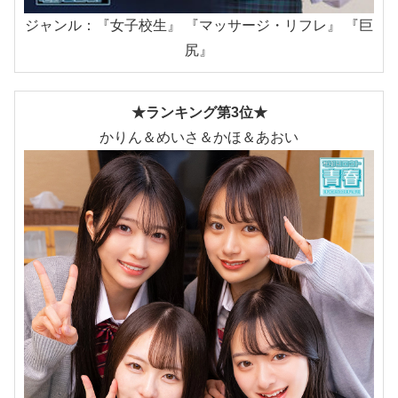
ジャンル：『女子校生』 『マッサージ・リフレ』 『巨
尻』
★ランキング第3位★
かりん＆めいさ＆かほ＆あおい