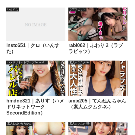
いんすた
ラブラビッツ
instc651｜クロ（いんす
rabi062｜ふわり 2（ラブ
た）
ラビッツ）
ハメドリネットワークSecondEdition
素人ムクムク-X-
hmdnc821｜ありす（ハメ
smjx205｜てんねんちゃん
ドリネットワーク
（素人ムクムク-X-）
SecondEdition）
素人しばいたろかん
素人ムクムク-職-